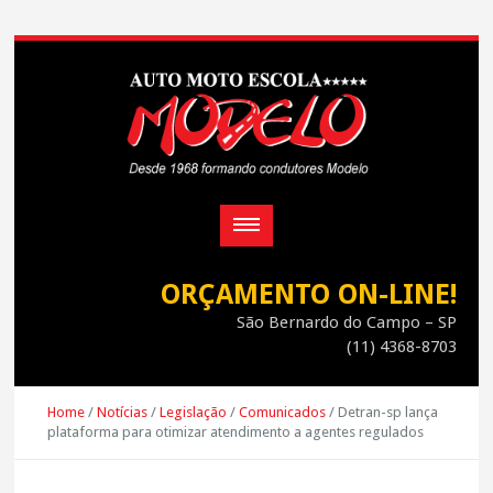
ORÇAMENTO ON-LINE!
São Bernardo do Campo – SP
(11) 4368-8703
Home
/
Notícias
/
Legislação
/
Comunicados
/
Detran-sp lança
plataforma para otimizar atendimento a agentes regulados