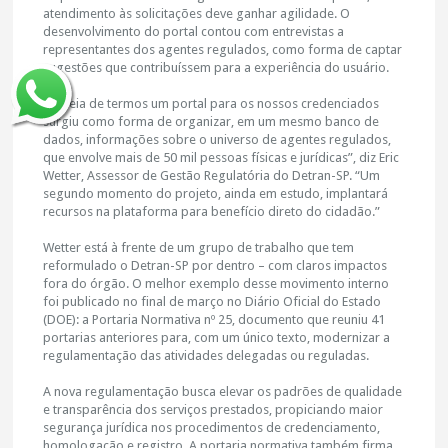
atendimento às solicitações deve ganhar agilidade. O
desenvolvimento do portal contou com entrevistas a
representantes dos agentes regulados, como forma de captar
sugestões que contribuíssem para a experiência do usuário.
“A ideia de termos um portal para os nossos credenciados
surgiu como forma de organizar, em um mesmo banco de
dados, informações sobre o universo de agentes regulados,
que envolve mais de 50 mil pessoas físicas e jurídicas”, diz Eric
Wetter, Assessor de Gestão Regulatória do Detran-SP. “Um
segundo momento do projeto, ainda em estudo, implantará
recursos na plataforma para benefício direto do cidadão.”
Wetter está à frente de um grupo de trabalho que tem
reformulado o Detran-SP por dentro – com claros impactos
fora do órgão. O melhor exemplo desse movimento interno
foi publicado no final de março no Diário Oficial do Estado
(DOE): a Portaria Normativa nº 25, documento que reuniu 41
portarias anteriores para, com um único texto, modernizar a
regulamentação das atividades delegadas ou reguladas.
A nova regulamentação busca elevar os padrões de qualidade
e transparência dos serviços prestados, propiciando maior
segurança jurídica nos procedimentos de credenciamento,
homologação e registro. A portaria normativa também firma